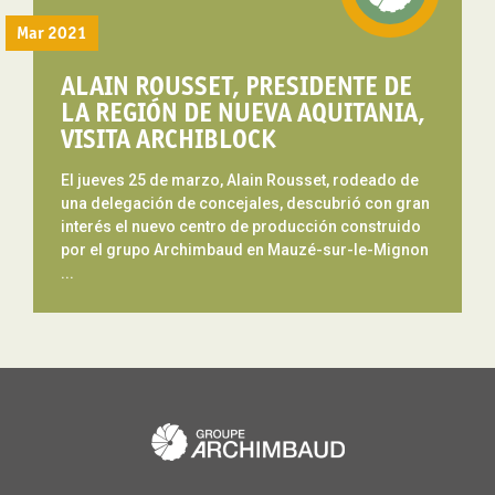
Mar 2021
ALAIN ROUSSET, PRESIDENTE DE
LA REGIÓN DE NUEVA AQUITANIA,
VISITA ARCHIBLOCK
El jueves 25 de marzo, Alain Rousset, rodeado de
una delegación de concejales, descubrió con gran
interés el nuevo centro de producción construido
por el grupo Archimbaud en Mauzé-sur-le-Mignon
...