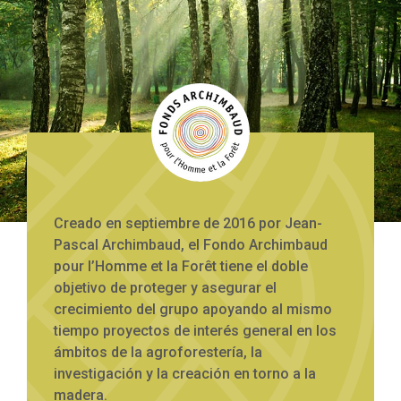
Creado en septiembre de 2016 por Jean-
Pascal Archimbaud, el Fondo Archimbaud
pour l’Homme et la Forêt tiene el doble
objetivo de proteger y asegurar el
crecimiento del grupo apoyando al mismo
tiempo proyectos de interés general en los
ámbitos de la agroforestería, la
investigación y la creación en torno a la
madera.